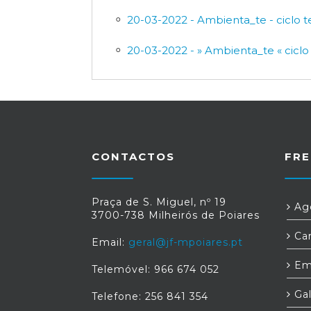
20-03-2022 - Ambienta_te - ciclo 
20-03-2022 - » Ambienta_te « ciclo
CONTACTOS
FRE
Praça de S. Miguel, nº 19
Age
3700-738 Milheirós de Poiares
Car
Email:
geral@jf-mpoiares.pt
Em
Telemóvel: 966 674 052
Gal
Telefone: 256 841 354