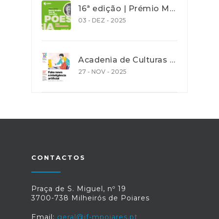
16ª edição | Prémio Maria Amália Vaz de Carvalho| Poesia 2026 - Prazo de entrega de trabalho 31 Dez. 2025
03 - DEZ - 2025
Acadenia de Culturas e Cooperação - Ação de promoção de literacia e competências digitais
27 - NOV - 2025
CONTACTOS
Praça de S. Miguel, nº 19
3700-738 Milheirós de Poiares
Email:
geral@jf-mpoiares.pt