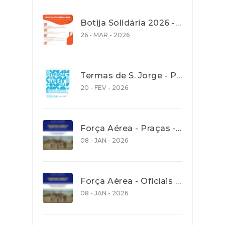
Botija Solidária 2026 - Apoio na Aquisição de Gás de Petróleo Liquefeito (GPL) em garrafa
26 - MAR - 2026
Termas de S. Jorge - Programa Termalsenior’26
20 - FEV - 2026
Força Aérea - Praças - Concurso aberto para recrutamento de jovens com idades entre os 18 e os 27 anos - até 30 Janeiro 2026
08 - JAN - 2026
Força Aérea - Oficiais - Concurso aberto para recrutamento de jovens com idades entre os 18 e os 27 anos - até 30 Janeiro 2026
08 - JAN - 2026