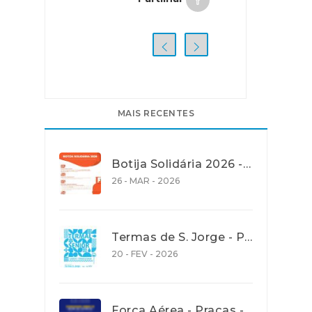
MAIS RECENTES
Botija Solidária 2026 - Apoio na Aquisição de Gás de Petróleo Liquefeito (GPL) em garrafa
26 - MAR - 2026
Termas de S. Jorge - Programa Termalsenior’26
20 - FEV - 2026
Força Aérea - Praças - Concurso aberto para recrutamento de jovens com idades entre os 18 e os 27 anos - até 30 Janeiro 2026