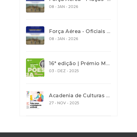
08 - JAN - 2026
Força Aérea - Oficiais - Concurso aberto para recrutamento de jovens com idades entre os 18 e os 27 anos - até 30 Janeiro 2026
08 - JAN - 2026
16ª edição | Prémio Maria Amália Vaz de Carvalho| Poesia 2026 - Prazo de entrega de trabalho 31 Dez. 2025
03 - DEZ - 2025
Acadenia de Culturas e Cooperação - Ação de promoção de literacia e competências digitais
27 - NOV - 2025