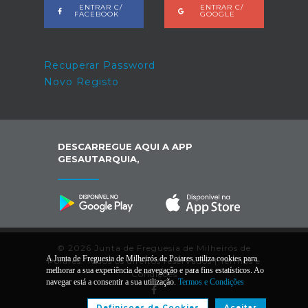
ENTRAR C/
ENTRAR C/
FACEBOOK
GOOGLE
Recuperar Password
Novo Registo
DESCARREGUE AQUI A APP
GESAUTARQUIA,
© 2026 Junta de Freguesia de Milheirós de
A Junta de Freguesia de Milheirós de Poiares utiliza cookies para
Poiares. Todos os direitos reservados |
Termos e
melhorar a sua experiência de navegação e para fins estatísticos. Ao
Condições
navegar está a consentir a sua utilização.
Termos e Condições
Definiçoes de Cookies
Aceitar