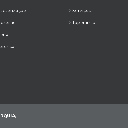
acterização
Serviços
presas
Toponímia
eria
prensa
RQUIA,