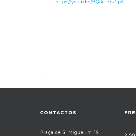
https://youtu.be/BQrkUms7tp4
CONTACTOS
FRE
Praça de S. Miguel, nº 19
Age