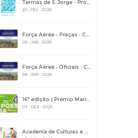
Termas de S. Jorge - Programa Termalsenior’26
20 - FEV - 2026
Força Aérea - Praças - Concurso aberto para recrutamento de jovens com idades entre os 18 e os 27 anos - até 30 Janeiro 2026
08 - JAN - 2026
Força Aérea - Oficiais - Concurso aberto para recrutamento de jovens com idades entre os 18 e os 27 anos - até 30 Janeiro 2026
08 - JAN - 2026
16ª edição | Prémio Maria Amália Vaz de Carvalho| Poesia 2026 - Prazo de entrega de trabalho 31 Dez. 2025
03 - DEZ - 2025
Acadenia de Culturas e Cooperação - Ação de promoção de literacia e competências digitais