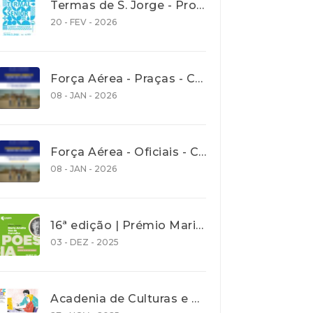
Termas de S. Jorge - Programa Termalsenior’26
20 - FEV - 2026
Força Aérea - Praças - Concurso aberto para recrutamento de jovens com idades entre os 18 e os 27 anos - até 30 Janeiro 2026
08 - JAN - 2026
Força Aérea - Oficiais - Concurso aberto para recrutamento de jovens com idades entre os 18 e os 27 anos - até 30 Janeiro 2026
08 - JAN - 2026
16ª edição | Prémio Maria Amália Vaz de Carvalho| Poesia 2026 - Prazo de entrega de trabalho 31 Dez. 2025
03 - DEZ - 2025
Acadenia de Culturas e Cooperação - Ação de promoção de literacia e competências digitais