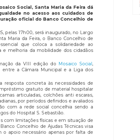
saico Social, Santa Maria da Feira dá
gualdade no acesso aos cuidados de
uração oficial do Banco Concelhio de
5, pelas 17h00, será inaugurado, no Largo
nta Maria da Feira, o Banco Concelhio de
essencial que coloca a solidariedade ao
a e melhoria da mobilidade dos cidadãos
ramação da VIII edição do
Mosaico Social
,
 entre a Câmara Municipal e a Liga dos
a resposta concreta às necessidades de
mpréstimo gratuito de material hospitalar
mas articuladas, colchões anti escaras,
adianas, por períodos definidos e avaliados
ção com a rede social concelhia sendo a
gos do Hospital S. Sebastião.
 com limitações físicas e em situação de
 Banco Concelhio de Ajudas Técnicas visa
 o apoio necessário apenas por falta de