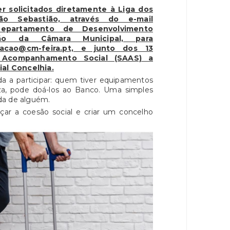
 solicitados diretamente à Liga dos
o Sebastião, através do e-mail
Departamento de Desenvolvimento
ão da Câmara Municipal, para
tacao@cm-feira.pt, e junto dos 13
 Acompanhamento Social (SAAS) a
al Concelhia.
a participar: quem tiver equipamentos
za, pode doá-los ao Banco. Uma simples
ida de alguém.
çar a coesão social e criar um concelho