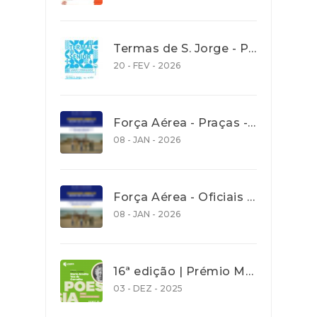
Termas de S. Jorge - Programa Termalsenior’26
20 - FEV - 2026
Força Aérea - Praças - Concurso aberto para recrutamento de jovens com idades entre os 18 e os 27 anos - até 30 Janeiro 2026
08 - JAN - 2026
Força Aérea - Oficiais - Concurso aberto para recrutamento de jovens com idades entre os 18 e os 27 anos - até 30 Janeiro 2026
08 - JAN - 2026
16ª edição | Prémio Maria Amália Vaz de Carvalho| Poesia 2026 - Prazo de entrega de trabalho 31 Dez. 2025
03 - DEZ - 2025