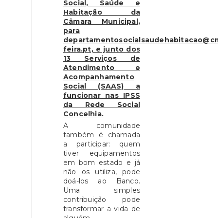
Social, Saúde e
Habitação da
Câmara Municipal,
para
departamentosocialsaudehabitacao@c
feira.pt, e junto dos
13 Serviços de
Atendimento e
Acompanhamento
Social (SAAS) a
funcionar nas IPSS
da Rede Social
Concelhia.
A comunidade
também é chamada
a participar: quem
tiver equipamentos
em bom estado e já
não os utiliza, pode
doá-los ao Banco.
Uma simples
contribuição pode
transformar a vida de
alguém.