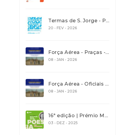
Termas de S. Jorge - Programa Termalsenior’26
20 - FEV - 2026
Força Aérea - Praças - Concurso aberto para recrutamento de jovens com idades entre os 18 e os 27 anos - até 30 Janeiro 2026
08 - JAN - 2026
Força Aérea - Oficiais - Concurso aberto para recrutamento de jovens com idades entre os 18 e os 27 anos - até 30 Janeiro 2026
08 - JAN - 2026
16ª edição | Prémio Maria Amália Vaz de Carvalho| Poesia 2026 - Prazo de entrega de trabalho 31 Dez. 2025
03 - DEZ - 2025