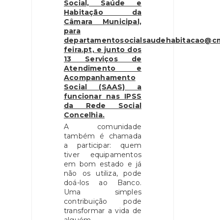
Social, Saúde e
Habitação da
Câmara Municipal,
para
departamentosocialsaudehabitacao@c
feira.pt, e junto dos
13 Serviços de
Atendimento e
Acompanhamento
Social (SAAS) a
funcionar nas IPSS
da Rede Social
Concelhia.
A comunidade
também é chamada
a participar: quem
tiver equipamentos
em bom estado e já
não os utiliza, pode
doá-los ao Banco.
Uma simples
contribuição pode
transformar a vida de
alguém.