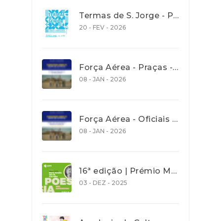
Termas de S. Jorge - Programa Termalsenior’26
20 - FEV - 2026
Força Aérea - Praças - Concurso aberto para recrutamento de jovens com idades entre os 18 e os 27 anos - até 30 Janeiro 2026
08 - JAN - 2026
Força Aérea - Oficiais - Concurso aberto para recrutamento de jovens com idades entre os 18 e os 27 anos - até 30 Janeiro 2026
08 - JAN - 2026
16ª edição | Prémio Maria Amália Vaz de Carvalho| Poesia 2026 - Prazo de entrega de trabalho 31 Dez. 2025
03 - DEZ - 2025