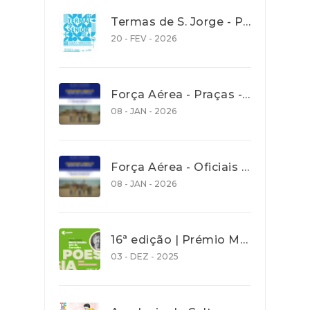
Termas de S. Jorge - Programa Termalsenior’26
20 - FEV - 2026
Força Aérea - Praças - Concurso aberto para recrutamento de jovens com idades entre os 18 e os 27 anos - até 30 Janeiro 2026
08 - JAN - 2026
Força Aérea - Oficiais - Concurso aberto para recrutamento de jovens com idades entre os 18 e os 27 anos - até 30 Janeiro 2026
08 - JAN - 2026
16ª edição | Prémio Maria Amália Vaz de Carvalho| Poesia 2026 - Prazo de entrega de trabalho 31 Dez. 2025
03 - DEZ - 2025