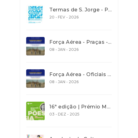
Termas de S. Jorge - Programa Termalsenior’26
20 - FEV - 2026
Força Aérea - Praças - Concurso aberto para recrutamento de jovens com idades entre os 18 e os 27 anos - até 30 Janeiro 2026
08 - JAN - 2026
Força Aérea - Oficiais - Concurso aberto para recrutamento de jovens com idades entre os 18 e os 27 anos - até 30 Janeiro 2026
08 - JAN - 2026
16ª edição | Prémio Maria Amália Vaz de Carvalho| Poesia 2026 - Prazo de entrega de trabalho 31 Dez. 2025
03 - DEZ - 2025